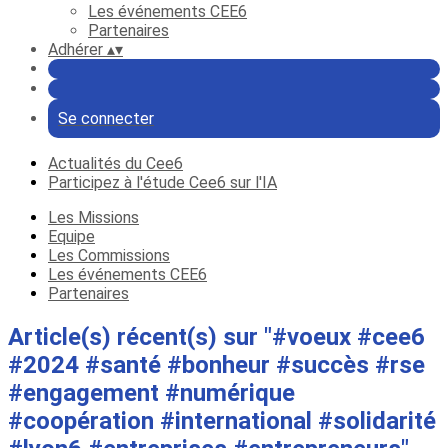
Les événements CEE6
Partenaires
Adhérer
▴
▾
Se connecter
Actualités du Cee6
Participez à l'étude Cee6 sur l'IA
Les Missions
Equipe
Les Commissions
Les événements CEE6
Partenaires
Article(s) récent(s) sur "#voeux #cee6
#2024 #santé #bonheur #succès #rse
#engagement #numérique
#coopération #international #solidarité