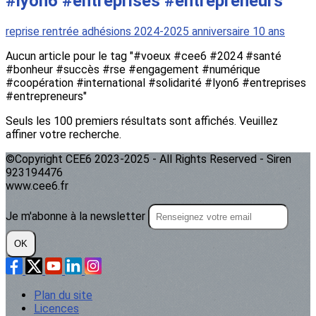
#lyon6 #entreprises #entrepreneurs"
reprise
rentrée
adhésions 2024-2025
anniversaire
10 ans
Aucun article pour le tag "#voeux #cee6 #2024 #santé
#bonheur #succès #rse #engagement #numérique
#coopération #international #solidarité #lyon6 #entreprises
#entrepreneurs"
Seuls les 100 premiers résultats sont affichés. Veuillez
affiner votre recherche.
©Copyright CEE6 2023-2025 - All Rights Reserved - Siren
923194476
www.cee6.fr
Je m'abonne à la newsletter
OK
Plan du site
Licences