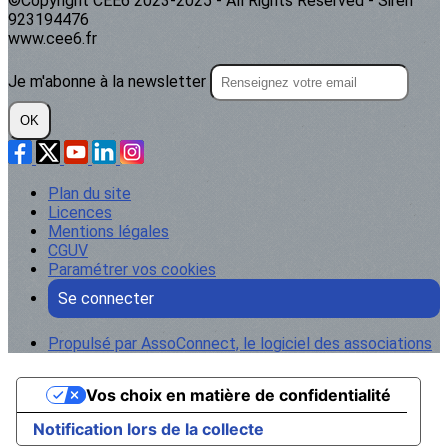
©Copyright CEE6 2023-2025 - All Rights Reserved - Siren
923194476
www.cee6.fr
Je m'abonne à la newsletter
OK
Plan du site
Licences
Mentions légales
CGUV
Paramétrer vos cookies
Se connecter
Propulsé par AssoConnect, le logiciel des associations
Vos choix en matière de confidentialité
Notification lors de la collecte